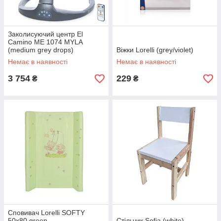
Заколисуючий центр El
Camino ME 1074 MYLA
(medium grey drops)
Віжки Lorelli (grey/violet)
Немає в наявності
Немає в наявності
3 754
229
₴
₴
Сповивач Lorelli SOFTY
50x80 green
Стільчик Sofia (white)