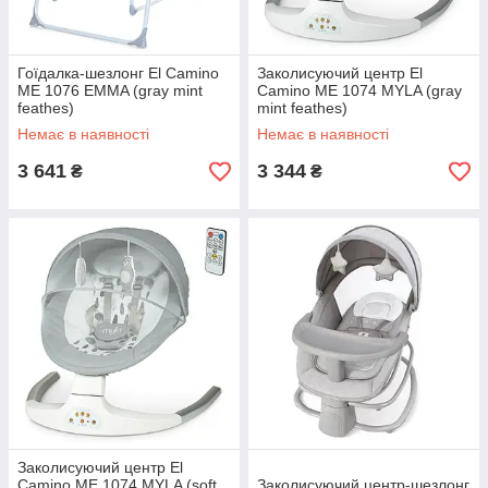
Гоїдалка-шезлонг El Camino
Заколисуючий центр El
ME 1076 EMMA (gray mint
Camino ME 1074 MYLA (gray
feathes)
mint feathes)
Немає в наявності
Немає в наявності
3 641
3 344
₴
₴
Заколисуючий центр El
Camino ME 1074 MYLA (soft
Заколисуючий центр-шезлонг