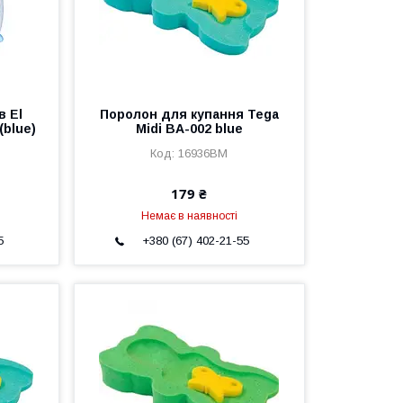
в El
Поролон для купання Tega
(blue)
Midi BA-002 blue
16936BM
179 ₴
Немає в наявності
5
+380 (67) 402-21-55