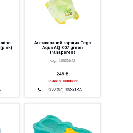
amino
Антиковзний горщик Tega
(pink)
Aqua AQ-007 green
transperent
16825BM
249 ₴
Немає в наявності
5
+380 (67) 402-21-55