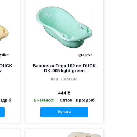
 DUCK
Ванночка Tega 102 см DUCK
w
DK-005 light green
20890BM
444 ₴
оздріб
В наявності
Оптом і в роздріб
Купити