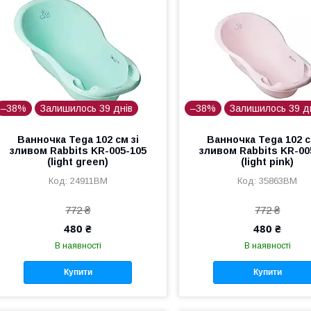
–38%
Залишилось 39 днів
–38%
Залишилось 39 д
Ванночка Tega 102 см зі
Ванночка Tega 102 с
зливом Rabbits KR-005-105
зливом Rabbits KR-00
(light green)
(light pink)
24911BM
35863BM
772 ₴
772 ₴
480 ₴
480 ₴
В наявності
В наявності
Купити
Купити