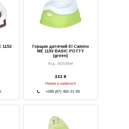
E 1152
Горщик дитячий El Camino
ME 1153 BASIC POTTY
(green)
26353BM
332 ₴
Немає в наявності
5
+380 (67) 402-21-55