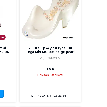
нів
м зі
Уцінка Гірка для купання
5-104
Tega Mis MS-003 beige pearl
36107BM
86 ₴
Немає в наявності
+380 (67) 402-21-55