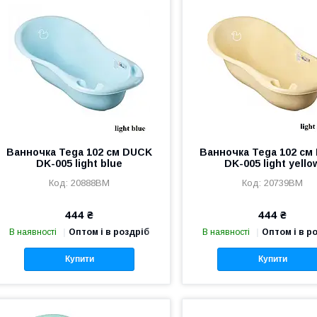
Ванночка Tega 102 см DUCK
Ванночка Tega 102 см
DK-005 light blue
DK-005 light yello
20888BM
20739BM
444 ₴
444 ₴
В наявності
Оптом і в роздріб
В наявності
Оптом і в р
Купити
Купити