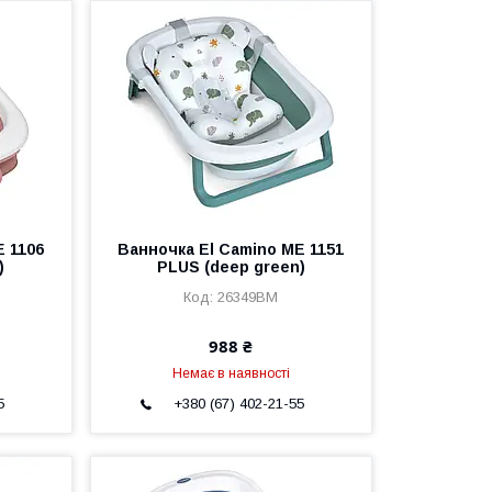
E 1106
Ванночка El Camino ME 1151
)
PLUS (deep green)
26349BM
988 ₴
Немає в наявності
5
+380 (67) 402-21-55