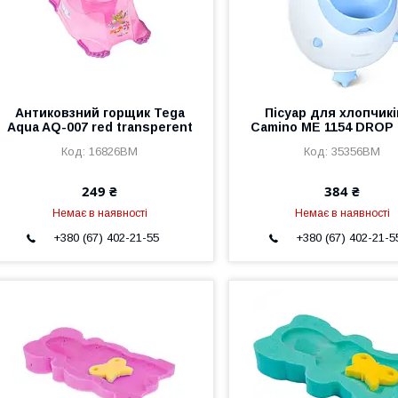
Антиковзний горщик Tega
Пісуар для хлопчикі
Aqua AQ-007 red transperent
Camino ME 1154 DROP 
16826BM
35356BM
249 ₴
384 ₴
Немає в наявності
Немає в наявності
+380 (67) 402-21-55
+380 (67) 402-21-5