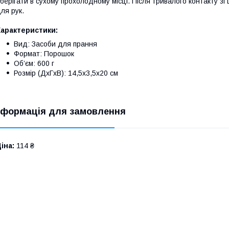
берігати в сухому прохолодному місці. Після тривалого контакту з
ля рук.
Характеристики:
Вид: Засоби для прання
Формат: Порошок
Об’єм: 600 г
Розмір (ДxГxВ): 14,5x3,5x20 см
нформація для замовлення
іна:
114 ₴