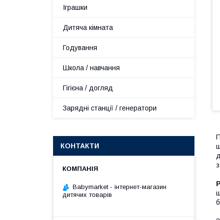
Іграшки
Дитяча кімната
Годування
Школа / навчання
Гігієна / догляд
Зарядні станції / генератори
П
КОНТАКТИ
ш
д
з
Babymarket - інтернет-магазин
щ
дитячих товарів
б