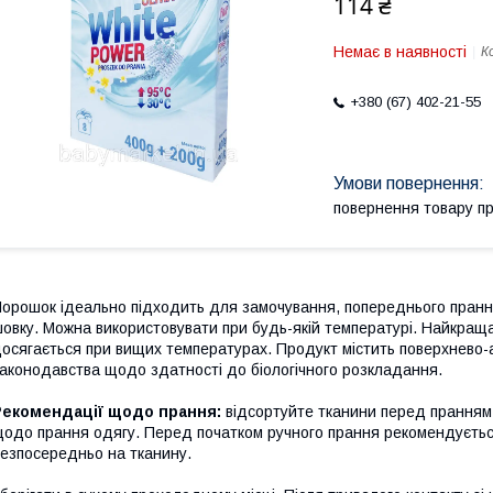
114 ₴
Немає в наявності
К
+380 (67) 402-21-55
повернення товару п
орошок ідеально підходить для замочування, попереднього прання 
овку. Можна використовувати при будь-якій температурі. Найкращ
осягається при вищих температурах. Продукт містить поверхнево-а
аконодавства щодо здатності до біологічного розкладання.
Рекомендації щодо прання:
відсортуйте тканини перед пранням
одо прання одягу. Перед початком ручного прання рекомендується
езпосередньо на тканину.