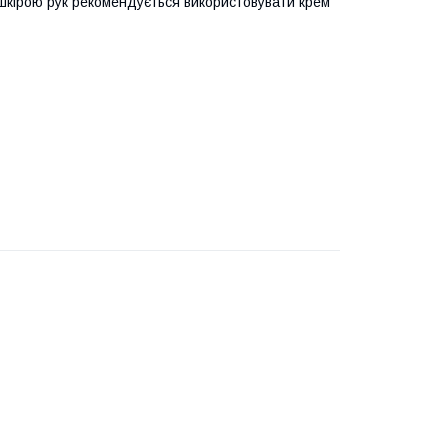
і шкірою рук рекомендується використовувати крем