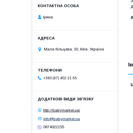
З
д
Ірина
Мала Кільцева, 30, Київ, Україна
І
+380 (67) 402-21-55
Ц
http://babymarket.ua/
info@babymarket.ua
0674022155