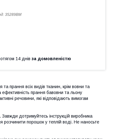
од:
35289BM
ротягом 14 днів
за домовленістю
та прання всіх видів тканин, крім вовни та
а ефективність прання бавовни та льону
ктивні речовини, які відповідають вимогам
. Завжди дотримуйтесь інструкцій виробника
 розчинити порошок у теплій воді. Не наносьте