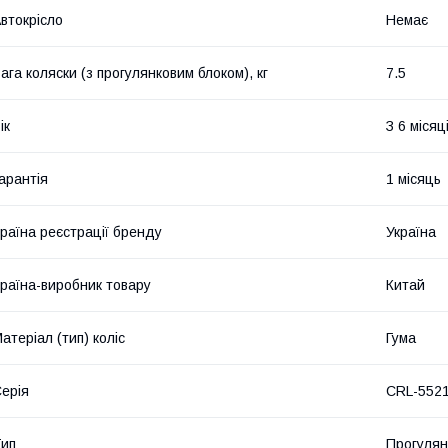
втокрісло
Немає
ага коляски (з прогулянковим блоком), кг
7.5
ік
З 6 місяц
арантія
1 місяць
раїна реєстрації бренду
Україна
раїна-виробник товару
Китай
атеріал (тип) коліс
Гума
ерія
CRL-552
ип
Прогулян