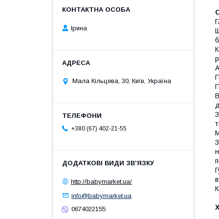
Г
Ірина
Щ
б
К
р
А
П
Мала Кільцева, 30, Київ, Україна
П
В
д
З
т
+380 (67) 402-21-55
М
З
н
п
Г
в
http://babymarket.ua/
К
info@babymarket.ua
0674022155