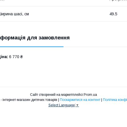
ирина шасі, см
49.5
нформація для замовлення
іна:
6 770 ₴
Сайт створений на маркетплейсі
Prom.ua
Babymarket - інтернет-магазин дитячих товарів |
Поскаржитися на контент
|
Політика конфі
Select Language
▼