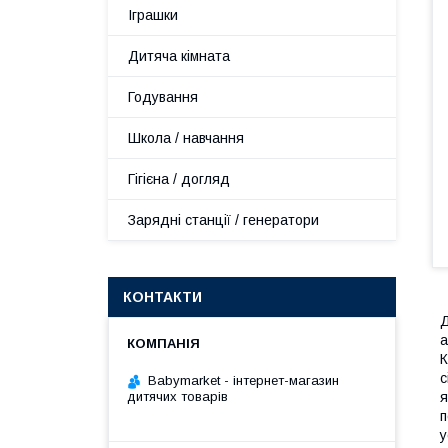
Іграшки
Дитяча кімната
Годування
Школа / навчання
Гігієна / догляд
Зарядні станції / генератори
КОНТАКТИ
Д
а
К
с
Babymarket - інтернет-магазин
дитячих товарів
я
п
у