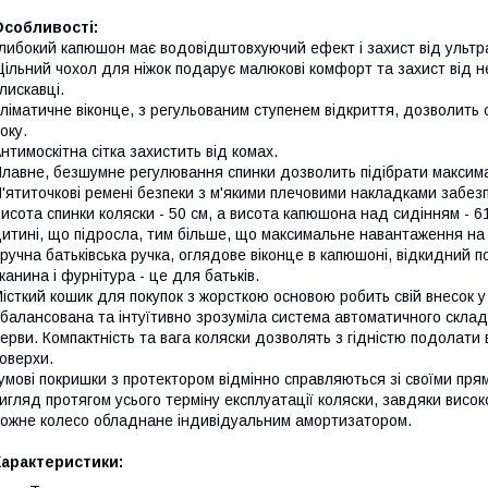
Особливості:
либокий капюшон має водовідштовхуючий ефект і захист від ультра
ільний чохол для ніжок подарує малюкові комфорт та захист від н
лискавці.
ліматичне віконце, з регульованим ступенем відкриття, дозволить 
оку.
нтимоскітна сітка захистить від комах.
лавне, безшумне регулювання спинки дозволить підібрати максим
'ятиточкові ремені безпеки з м'якими плечовими накладками забезп
исота спинки коляски - 50 см, а висота капюшона над сидінням - 
итині, що підросла, тим більше, що максимальне навантаження на к
ручна батьківська ручка, оглядове віконце в капюшоні, відкидний п
канина і фурнітура - це для батьків.
істкий кошик для покупок з жорсткою основою робить свій внесок у
балансована та інтуїтивно зрозуміла система автоматичного скла
ерви. Компактність та вага коляски дозволять з гідністю подолати
оверхи.
умові покришки з протектором відмінно справляються зі своїми пря
игляд протягом усього терміну експлуатації коляски, завдяки висок
ожне колесо обладнане індивідуальним амортизатором.
Характеристики: