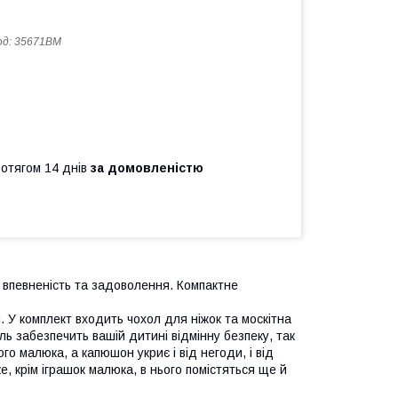
од:
35671BM
ротягом 14 днів
за домовленістю
, впевненість та задоволення. Компактне
 У комплект входить чохол для ніжок та москітна
ель забезпечить вашій дитині відмінну безпеку, так
го малюка, а капюшон укриє і від негоди, і від
е, крім іграшок малюка, в нього помістяться ще й