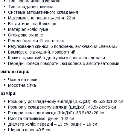
Тип: прогулянкова коляска
Тип складання: книжка
Система автоматичного складання
Максимальне навантаження: 22 кг
Вік дитини: від 6 місяців
Матеріал коліс: гума
Оглядове вікно: є
Ремені безпеки: 5-ти точкові
Регулювання спинки: 5 положень, включаючи «лежачи»
Бампер: є, відкидний, поворотний
Кошик: є, місткий з доступом у положенні лежачи
Передні колеса поворотні, всі колеса з амортизаторами
Комплектація:
Чохол на ніжки
Москітна сітка
озміри:
Розміри у розкладеному вигляді (ШхДхВ): 49.5х93х102 см
Розміри у складеному вигляді (ШхДхВ): 49,5х24х55 см
Розміри спального місця (ШхДхГ): 33.5х93х20 см
Висота батьківської ручки: 102 см
Діаметр коліс: передні – 13 см, задні – 16 см
Ширина шасі: 49.5 см