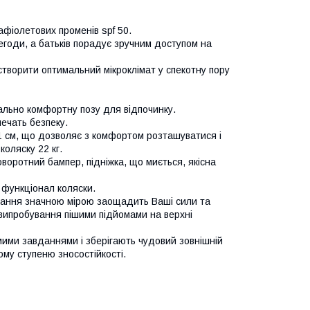
фіолетових променів spf 50.
егоди, а батьків порадує зручним доступом на
створити оптимальний мікроклімат у спекотну пору
ально комфортну позу для відпочинку.
ечать безпеку.
61 см, що дозволяє з комфортом розташуватися і
оляску 22 кг.
оворотний бампер, підніжка, що миється, якісна
 функціонал коляски.
дання значною мірою заощадить Ваші сили та
 випробування пішими підйомами на верхні
мими завданнями і зберігають чудовий зовнішній
ому ступеню зносостійкості.