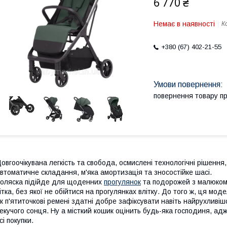
6 770 ₴
Немає в наявності
К
+380 (67) 402-21-55
повернення товару п
овгоочікувана легкість та свобода, осмислені технологічні рішення
втоматичне складання, м'яка амортизація та зносостійке шасі.
оляска підійде для щоденних
прогулянок
та подорожей з малюком.
ітка, без якої не обійтися на прогулянках влітку. До того ж, ця мод
к п'ятиточкові ремені здатні добре зафіксувати навіть найрухливішо
екучого сонця. Ну а місткий кошик оцінить будь-яка господиня, адж
сі покупки.