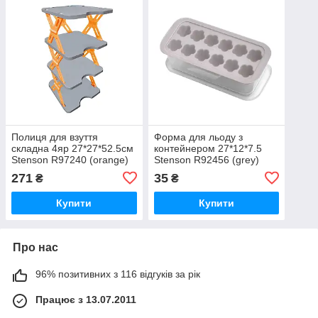
Полиця для взуття
Форма для льоду з
складна 4яр 27*27*52.5см
контейнером 27*12*7.5
Stenson R97240 (orange)
Stenson R92456 (grey)
271
35
₴
₴
Купити
Купити
Про нас
96% позитивних з 116 відгуків за рік
Працює з 13.07.2011