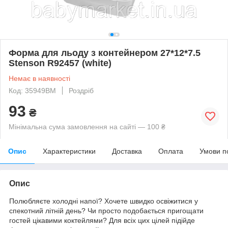
Форма для льоду з контейнером 27*12*7.5
Stenson R92457 (white)
Немає в наявності
Код: 35949BM
Роздріб
93
₴
Мінімальна сума замовлення на сайті — 100 ₴
Опис
Характеристики
Доставка
Оплата
Умови п
Опис
Полюбляєте холодні напої? Хочете швидко освіжитися у
спекотний літній день? Чи просто подобається пригощати
гостей цікавими коктейлями? Для всіх цих цілей підійде